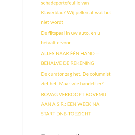
schadeportefeuille van
a
Klaverblad? Wij pellen af wat het
a
niet wordt
r
:
De flitspaal in uw auto, en u
betaalt ervoor
ALLES NAAR ÉÉN HAND —
BEHALVE DE REKENING
De curator zag het. De columnist
ziet het. Maar wie handelt er?
BOVAG VERKOOPT BOVEMIJ
AAN A.S.R.: EEN WEEK NA
START DNB-TOEZICHT