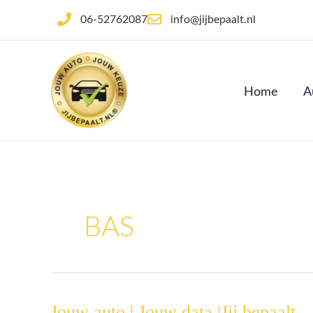
Ga
06-52762087
info@jijbepaalt.nl
naar
de
inhoud
Home
A
BAS
Jouw auto | Jouw data |Jij bepaalt
Jouw