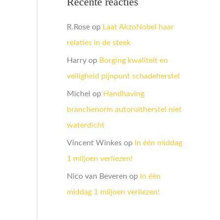
Recente reacties
R.Rose
op
Laat AkzoNobel haar
relaties in de steek
Harry
op
Borging kwaliteit en
veiligheid pijnpunt schadeherstel
Michel
op
Handhaving
branchenorm autoruitherstel niet
waterdicht
Vincent Winkes
op
In één middag
1 miljoen verliezen!
Nico van Beveren
op
In één
middag 1 miljoen verliezen!