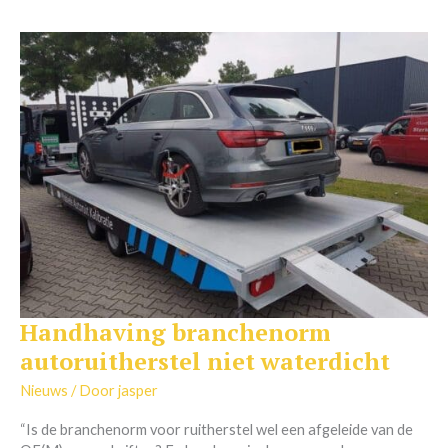
Handhaving branchenorm
Handhaving
branchenorm
autoruitherstel niet waterdicht
autoruitherstel
niet
Nieuws
/ Door
jasper
waterdicht
“Is de branchenorm voor ruitherstel wel een afgeleide van de