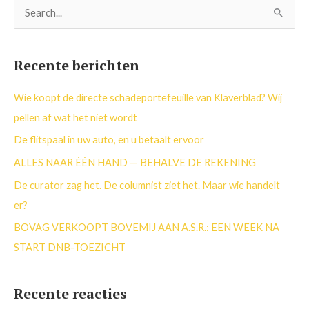
Z
o
e
Recente berichten
k
n
Wie koopt de directe schadeportefeuille van Klaverblad? Wij
a
pellen af wat het niet wordt
a
De flitspaal in uw auto, en u betaalt ervoor
r
ALLES NAAR ÉÉN HAND — BEHALVE DE REKENING
:
De curator zag het. De columnist ziet het. Maar wie handelt
er?
BOVAG VERKOOPT BOVEMIJ AAN A.S.R.: EEN WEEK NA
START DNB-TOEZICHT
Recente reacties