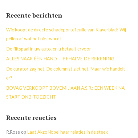
o
e
Recente berichten
k
n
Wie koopt de directe schadeportefeuille van Klaverblad? Wij
a
pellen af wat het niet wordt
a
De flitspaal in uw auto, en u betaalt ervoor
r
ALLES NAAR ÉÉN HAND — BEHALVE DE REKENING
:
De curator zag het. De columnist ziet het. Maar wie handelt
er?
BOVAG VERKOOPT BOVEMIJ AAN A.S.R.: EEN WEEK NA
START DNB-TOEZICHT
Recente reacties
R.Rose
op
Laat AkzoNobel haar relaties in de steek