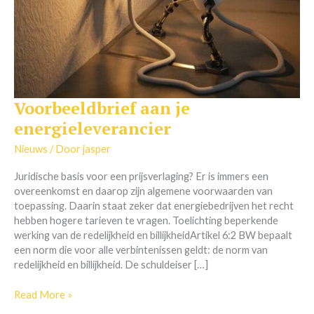
Voorbeeldbrief aan je
Voorbeeldbrief
aan
energieleverancier
je
energieleverancier
Nieuws
/ Door
jasper
Juridische basis voor een prijsverlaging? Er is immers een
overeenkomst en daarop zijn algemene voorwaarden van
toepassing. Daarin staat zeker dat energiebedrijven het recht
hebben hogere tarieven te vragen. Toelichting beperkende
werking van de redelijkheid en billijkheidArtikel 6:2 BW bepaalt
een norm die voor alle verbintenissen geldt: de norm van
redelijkheid en billijkheid. De schuldeiser […]
Read More »