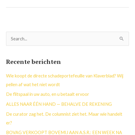
Z
o
e
Recente berichten
k
n
Wie koopt de directe schadeportefeuille van Klaverblad? Wij
a
pellen af wat het niet wordt
a
De flitspaal in uw auto, en u betaalt ervoor
r
ALLES NAAR ÉÉN HAND — BEHALVE DE REKENING
:
De curator zag het. De columnist ziet het. Maar wie handelt
er?
BOVAG VERKOOPT BOVEMIJ AAN A.S.R.: EEN WEEK NA