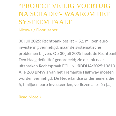
“PROJECT VEILIG VOERTUIG
“PROJECT
VEILIG
NA SCHADE”- WAAROM HET
VOERTUIG
SYSTEEM FAALT
NA
SCHADE”-
Nieuws
/ Door
jasper
WAAROM
30 juli 2025: Rechtbank beslist – 5,1 miljoen euro
HET
investering vernietigd, maar de systematische
SYSTEEM
problemen blijven. Op 30 juli 2025 heeft de Rechtban
FAALT
Den Haag definitief geoordeeld; zie de link naar
uitspraken Rechtspraak ECLI:NL:RBDHA:2025:13610.
Alle 260 BMW’s van het Fremantle Highway moeten
worden vernietigd. De Nederlandse ondernemers die
5,1 miljoen euro investeerden, verliezen alles én […]
Read More »