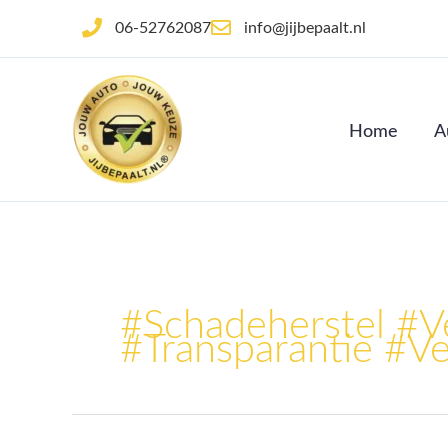
Ga
06-52762087
info@jijbepaalt.nl
naar
de
inhoud
Home
A
#schadeherstel #v
#transparantie #V