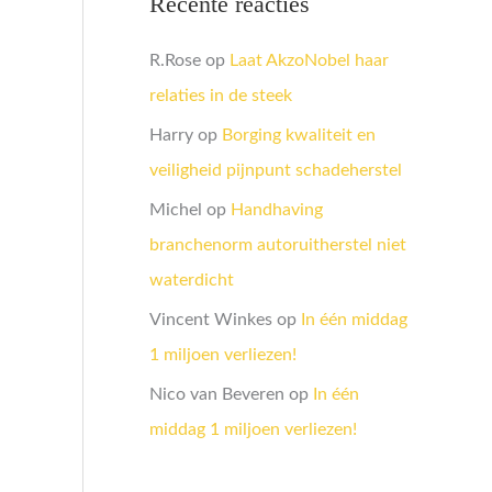
Recente reacties
R.Rose
op
Laat AkzoNobel haar
relaties in de steek
Harry
op
Borging kwaliteit en
veiligheid pijnpunt schadeherstel
Michel
op
Handhaving
branchenorm autoruitherstel niet
waterdicht
Vincent Winkes
op
In één middag
1 miljoen verliezen!
Nico van Beveren
op
In één
middag 1 miljoen verliezen!