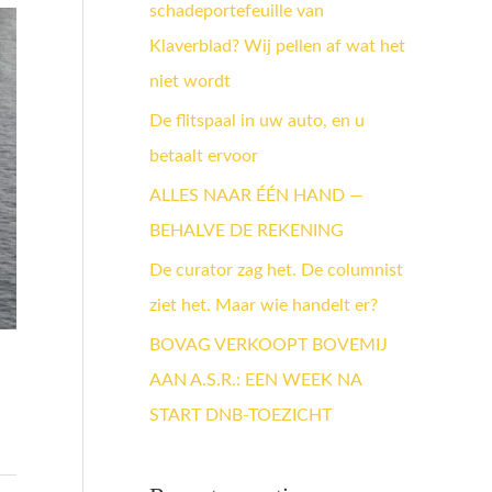
schadeportefeuille van
a
Klaverblad? Wij pellen af wat het
a
niet wordt
r
:
De flitspaal in uw auto, en u
betaalt ervoor
ALLES NAAR ÉÉN HAND —
BEHALVE DE REKENING
De curator zag het. De columnist
ziet het. Maar wie handelt er?
BOVAG VERKOOPT BOVEMIJ
AAN A.S.R.: EEN WEEK NA
START DNB-TOEZICHT