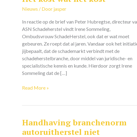
kost
Nieuws
/ Door
jasper
wat
het
In reactie op de brief van Peter Hubregtse, directeur v
kost
ASN Schadeherstel vindt Irene Sommeling,
Ombudsvrouw SchadeHerstel, ook dat er wat moet
gebeuren. Ze roept dat al jaren. Vandaar ook het initiati
jijbepaalt, dat de schademarkt verbindt met de
schadeherstelbranche, door middel van juridische- en
specialistische kennis en kunde. Hierdoor zorgt Irene
Sommeling dat de […]
Read More »
Handhaving branchenorm
Handhaving
branchenorm
autoruitherstel niet
autoruitherstel