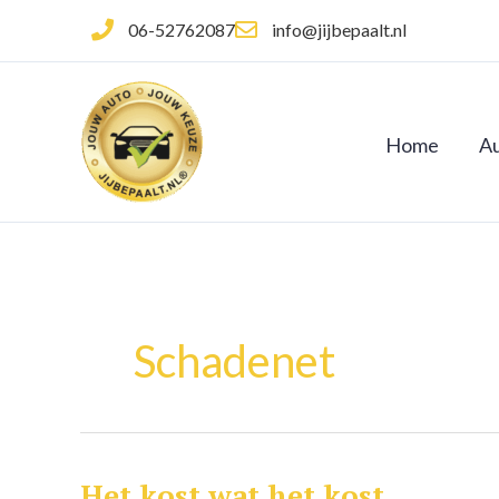
Ga
06-52762087
info@jijbepaalt.nl
naar
de
inhoud
Home
Au
Schadenet
Het kost wat het kost
Het