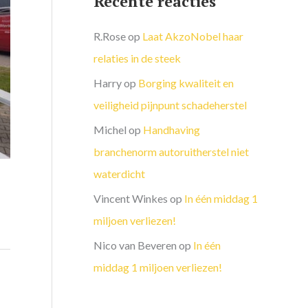
Recente reacties
R.Rose
op
Laat AkzoNobel haar
relaties in de steek
Harry
op
Borging kwaliteit en
veiligheid pijnpunt schadeherstel
Michel
op
Handhaving
branchenorm autoruitherstel niet
waterdicht
Vincent Winkes
op
In één middag 1
miljoen verliezen!
Nico van Beveren
op
In één
middag 1 miljoen verliezen!