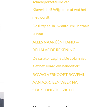
a
schadeportefeuille van
a
Klaverblad? Wij pellen af wat het
r
niet wordt
:
De flitspaal in uw auto, en u betaalt
ervoor
ALLES NAAR ÉÉN HAND —
BEHALVE DE REKENING
De curator zag het. De columnist
ziet het. Maar wie handelt er?
BOVAG VERKOOPT BOVEMIJ
AAN A.S.R.: EEN WEEK NA
START DNB-TOEZICHT