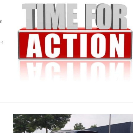
an
ef