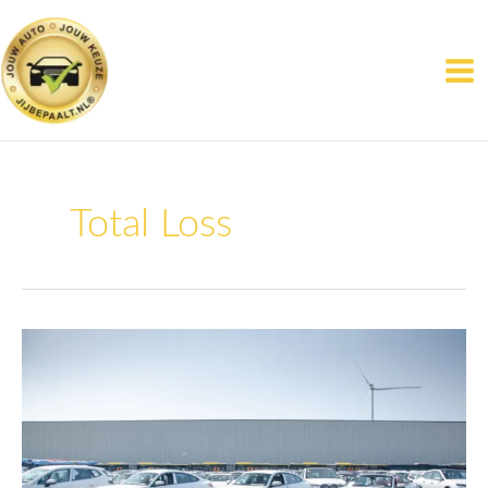
Ga
naar
de
inhoud
Total Loss