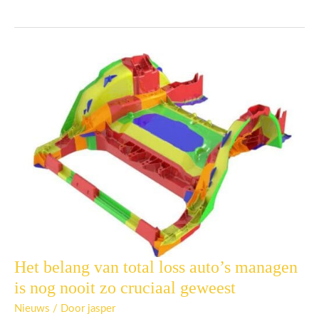
&
W
Het belang van total loss auto’s managen
Het
belang
is nog nooit zo cruciaal geweest
van
total
Nieuws
/ Door
jasper