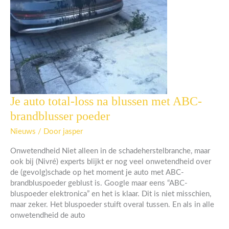
Je auto total-loss na blussen met ABC-
Je
auto
brandblusser poeder
total-
loss
Nieuws
/ Door
jasper
na
Onwetendheid Niet alleen in de schadeherstelbranche, maar
blussen
ook bij (Nivré) experts blijkt er nog veel onwetendheid over
met
de (gevolg)schade op het moment je auto met ABC-
ABC-
brandbluspoeder geblust is. Google maar eens “ABC-
brandblusser
bluspoeder elektronica” en het is klaar. Dit is niet misschien,
poeder
maar zeker. Het bluspoeder stuift overal tussen. En als in alle
onwetendheid de auto