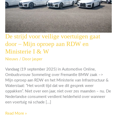
De strijd voor veilige voertuigen gaat
De
strijd
door – Mijn oproep aan RDW en
voor
Ministerie I & W
veilige
voertuigen
Nieuws
/ Door
jasper
gaat
door
Vandaag (19 september 2025) in Automotive Online,
–
Ombudsvrouw Sommeling over Fremantle BMW zaak –>
Mijn
Mijn oproep aan RDW en het Ministerie van Infrastructuur &
oproep
Waterstaat: “Het wordt tijd dat we dit gesprek weer
aan
oppakken”. Niet over een jaar, niet over zes maanden – nu. De
RDW
Nederlandse consument verdient helderheid over wanneer
en
een voertuig ná schade […]
Ministerie
I
Read More »