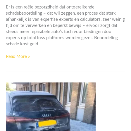
loss
Er is een reële bezorgdheid dat ontoereikende
auto’s
schadebeoordeling – dat wil zeggen, een proces dat sterk
managen
afhankelijk is van expertise experts en calculators, zeer weinig
is
tijd om te verwerken en beperkt bewijs – ervoor zorgt dat
nog
steeds meer reparabele auto’s toch voor biedingen door
nooit
experts op total loss platforms worden gezet. Beoordeling
zo
schade kost geld
cruciaal
geweest
Read More »