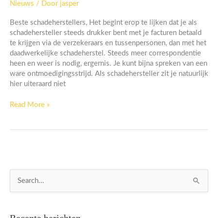
Nieuws
/ Door
jasper
je
goed
Beste schadeherstellers, Het begint erop te lijken dat je als
in
schadehersteller steeds drukker bent met je facturen betaald
bent,
te krijgen via de verzekeraars en tussenpersonen, dan met het
schadeherstel
daadwerkelijke schadeherstel. Steeds meer correspondentie
heen en weer is nodig, ergernis. Je kunt bijna spreken van een
ware ontmoedigingsstrijd. Als schadehersteller zit je natuurlijk
hier uiteraard niet
Read More »
Z
o
e
Recente berichten