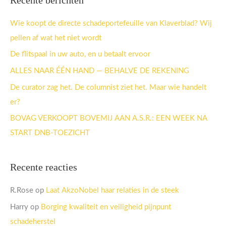
k
n
Wie koopt de directe schadeportefeuille van Klaverblad? Wij
a
pellen af wat het niet wordt
a
De flitspaal in uw auto, en u betaalt ervoor
r
ALLES NAAR ÉÉN HAND — BEHALVE DE REKENING
:
De curator zag het. De columnist ziet het. Maar wie handelt
er?
BOVAG VERKOOPT BOVEMIJ AAN A.S.R.: EEN WEEK NA
START DNB-TOEZICHT
Recente reacties
R.Rose
op
Laat AkzoNobel haar relaties in de steek
Harry
op
Borging kwaliteit en veiligheid pijnpunt
schadeherstel