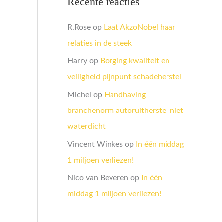
Recente reacties
R.Rose
op
Laat AkzoNobel haar
relaties in de steek
Harry
op
Borging kwaliteit en
veiligheid pijnpunt schadeherstel
Michel
op
Handhaving
branchenorm autoruitherstel niet
waterdicht
Vincent Winkes
op
In één middag
1 miljoen verliezen!
Nico van Beveren
op
In één
middag 1 miljoen verliezen!