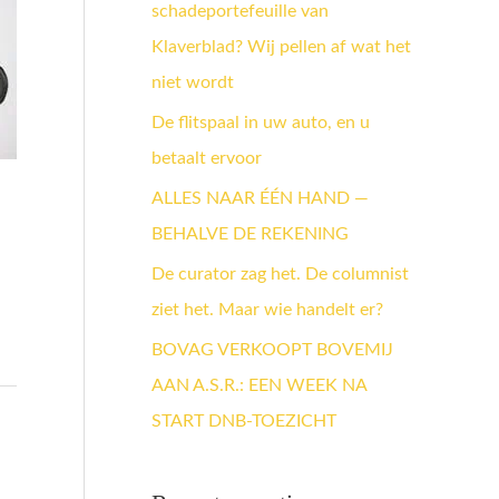
schadeportefeuille van
a
Klaverblad? Wij pellen af wat het
a
niet wordt
r
:
De flitspaal in uw auto, en u
betaalt ervoor
ALLES NAAR ÉÉN HAND —
BEHALVE DE REKENING
De curator zag het. De columnist
ziet het. Maar wie handelt er?
BOVAG VERKOOPT BOVEMIJ
AAN A.S.R.: EEN WEEK NA
START DNB-TOEZICHT