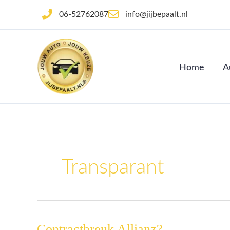
Ga
06-52762087
info@jijbepaalt.nl
naar
de
inhoud
Home
A
Transparant
Contractbreuk Allianz?
Contractbreuk