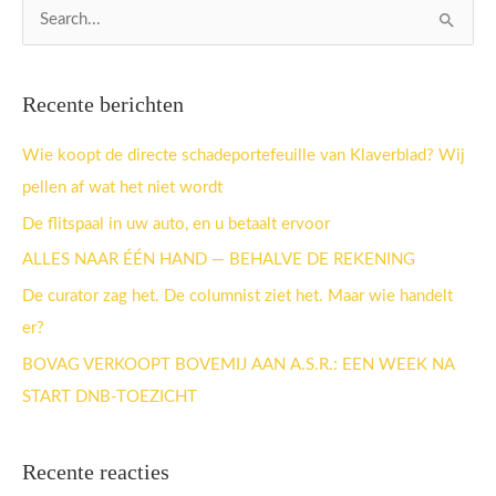
Z
o
e
Recente berichten
k
n
Wie koopt de directe schadeportefeuille van Klaverblad? Wij
a
pellen af wat het niet wordt
a
De flitspaal in uw auto, en u betaalt ervoor
r
ALLES NAAR ÉÉN HAND — BEHALVE DE REKENING
:
De curator zag het. De columnist ziet het. Maar wie handelt
er?
BOVAG VERKOOPT BOVEMIJ AAN A.S.R.: EEN WEEK NA
START DNB-TOEZICHT
Recente reacties