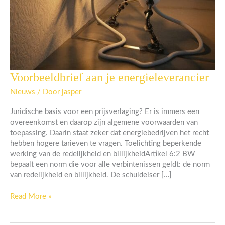
Voorbeeldbrief aan je energieleverancier
Voorbeeldbrief
aan
Nieuws
/ Door
jasper
je
energieleverancier
Juridische basis voor een prijsverlaging? Er is immers een
overeenkomst en daarop zijn algemene voorwaarden van
toepassing. Daarin staat zeker dat energiebedrijven het recht
hebben hogere tarieven te vragen. Toelichting beperkende
werking van de redelijkheid en billijkheidArtikel 6:2 BW
bepaalt een norm die voor alle verbintenissen geldt: de norm
van redelijkheid en billijkheid. De schuldeiser […]
Read More »