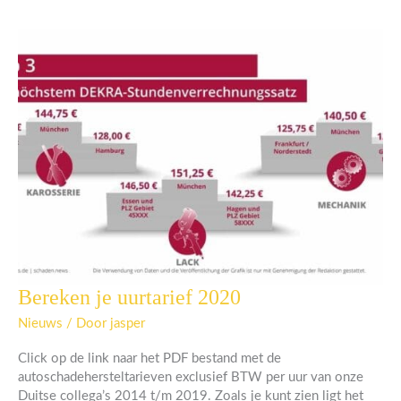
Bereken je uurtarief 2020
Bereken
je
Nieuws
/ Door
jasper
uurtarief
2020
Click op de link naar het PDF bestand met de
autoschadehersteltarieven exclusief BTW per uur van onze
Duitse collega’s 2014 t/m 2019. Zoals je kunt zien ligt het