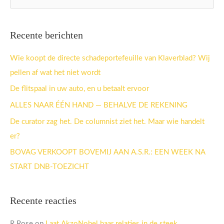
o
e
Recente berichten
k
n
Wie koopt de directe schadeportefeuille van Klaverblad? Wij
a
pellen af wat het niet wordt
a
De flitspaal in uw auto, en u betaalt ervoor
r
ALLES NAAR ÉÉN HAND — BEHALVE DE REKENING
:
De curator zag het. De columnist ziet het. Maar wie handelt
er?
BOVAG VERKOOPT BOVEMIJ AAN A.S.R.: EEN WEEK NA
START DNB-TOEZICHT
Recente reacties
R.Rose
op
Laat AkzoNobel haar relaties in de steek