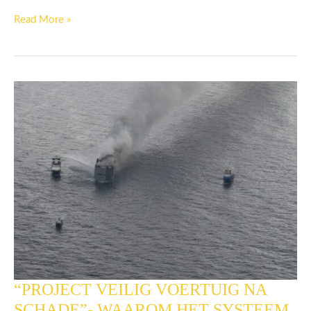
Ministerie
I
Read More »
&
W
“PROJECT VEILIG VOERTUIG NA
“PROJECT
VEILIG
SCHADE”- WAAROM HET SYSTEEM