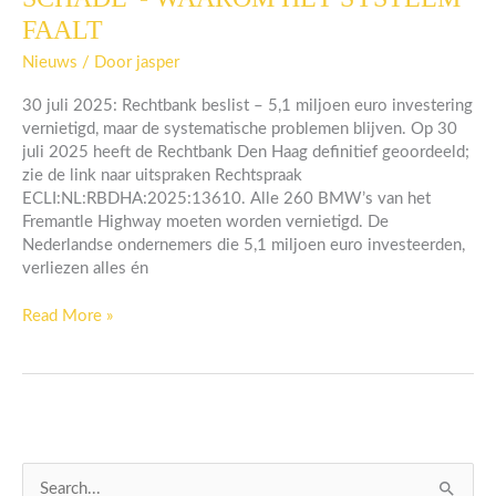
VOERTUIG
FAALT
NA
SCHADE”-
Nieuws
/ Door
jasper
WAAROM
HET
30 juli 2025: Rechtbank beslist – 5,1 miljoen euro investering
SYSTEEM
vernietigd, maar de systematische problemen blijven. Op 30
FAALT
juli 2025 heeft de Rechtbank Den Haag definitief geoordeeld;
zie de link naar uitspraken Rechtspraak
ECLI:NL:RBDHA:2025:13610. Alle 260 BMW’s van het
Fremantle Highway moeten worden vernietigd. De
Nederlandse ondernemers die 5,1 miljoen euro investeerden,
verliezen alles én
Read More »
Z