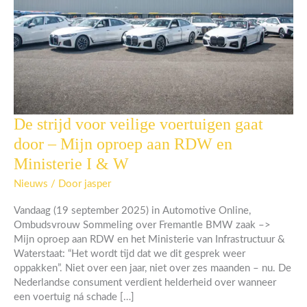
De strijd voor veilige voertuigen gaat
De
strijd
door – Mijn oproep aan RDW en
voor
Ministerie I & W
veilige
voertuigen
Nieuws
/ Door
jasper
gaat
door
Vandaag (19 september 2025) in Automotive Online,
–
Ombudsvrouw Sommeling over Fremantle BMW zaak –>
Mijn
Mijn oproep aan RDW en het Ministerie van Infrastructuur &
oproep
Waterstaat: “Het wordt tijd dat we dit gesprek weer
aan
oppakken”. Niet over een jaar, niet over zes maanden – nu. De
RDW
Nederlandse consument verdient helderheid over wanneer
en
een voertuig ná schade […]