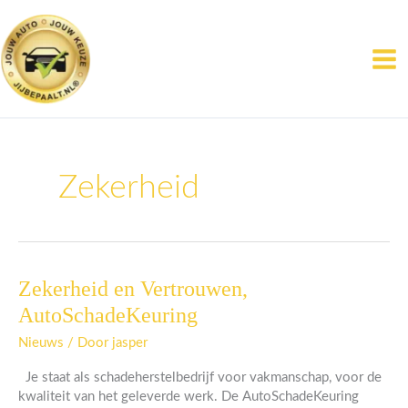
Ga
naar
de
inhoud
Zekerheid
Zekerheid en Vertrouwen,
Zekerheid
en
AutoSchadeKeuring
Vertrouwen,
AutoSchadeKeuring
Nieuws
/ Door
jasper
Je staat als schadeherstelbedrijf voor vakmanschap, voor de
kwaliteit van het geleverde werk. De AutoSchadeKeuring