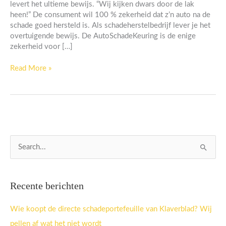
levert het ultieme bewijs. “Wij kijken dwars door de lak
heen!” De consument wil 100 % zekerheid dat z’n auto na de
schade goed hersteld is. Als schadeherstelbedrijf lever je het
overtuigende bewijs. De AutoSchadeKeuring is de enige
zekerheid voor […]
Read More »
Z
o
e
Recente berichten
k
n
Wie koopt de directe schadeportefeuille van Klaverblad? Wij
a
pellen af wat het niet wordt