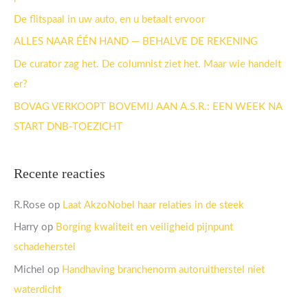
a
De flitspaal in uw auto, en u betaalt ervoor
r
ALLES NAAR ÉÉN HAND — BEHALVE DE REKENING
:
De curator zag het. De columnist ziet het. Maar wie handelt
er?
BOVAG VERKOOPT BOVEMIJ AAN A.S.R.: EEN WEEK NA
START DNB-TOEZICHT
Recente reacties
R.Rose
op
Laat AkzoNobel haar relaties in de steek
Harry
op
Borging kwaliteit en veiligheid pijnpunt
schadeherstel
Michel
op
Handhaving branchenorm autoruitherstel niet
waterdicht