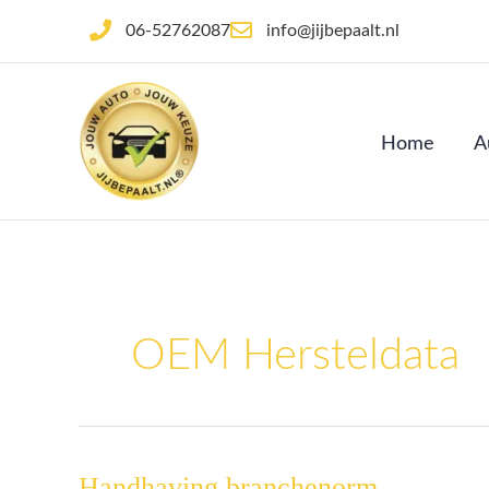
Ga
06-52762087
info@jijbepaalt.nl
naar
de
inhoud
Home
A
OEM Hersteldata
Handhaving branchenorm
Handhaving