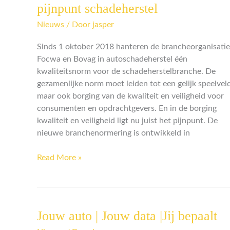
kwaliteit
pijnpunt schadeherstel
en
Nieuws
/ Door
jasper
veiligheid
pijnpunt
Sinds 1 oktober 2018 hanteren de brancheorganisatie
schadeherstel
Focwa en Bovag in autoschadeherstel één
kwaliteitsnorm voor de schadeherstelbranche. De
gezamenlijke norm moet leiden tot een gelijk speelvel
maar ook borging van de kwaliteit en veiligheid voor
consumenten en opdrachtgevers. En in de borging
kwaliteit en veiligheid ligt nu juist het pijnpunt. De
nieuwe branchenormering is ontwikkeld in
Read More »
Jouw auto | Jouw data |Jij bepaalt
Jouw
auto