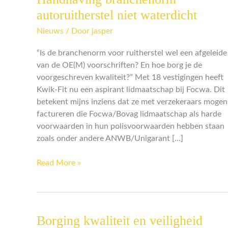
branchenorm
autoruitherstel niet waterdicht
autoruitherstel
Nieuws
/ Door
jasper
niet
waterdicht
“Is de branchenorm voor ruitherstel wel een afgeleide
van de OE(M) voorschriften? En hoe borg je de
voorgeschreven kwaliteit?” Met 18 vestigingen heeft
Kwik-Fit nu een aspirant lidmaatschap bij Focwa. Dit
betekent mijns inziens dat ze met verzekeraars mogen
factureren die Focwa/Bovag lidmaatschap als harde
voorwaarden in hun polisvoorwaarden hebben staan
zoals onder andere ANWB/Unigarant […]
Read More »
Borging kwaliteit en veiligheid
Borging