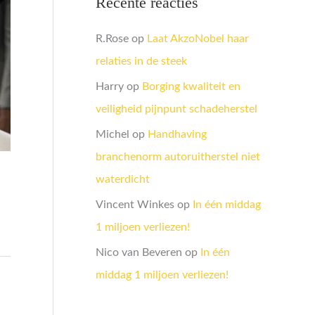
Recente reacties
R.Rose
op
Laat AkzoNobel haar
relaties in de steek
Harry
op
Borging kwaliteit en
veiligheid pijnpunt schadeherstel
Michel
op
Handhaving
branchenorm autoruitherstel niet
waterdicht
Vincent Winkes
op
In één middag
1 miljoen verliezen!
Nico van Beveren
op
In één
middag 1 miljoen verliezen!