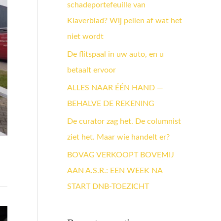
schadeportefeuille van
a
Klaverblad? Wij pellen af wat het
a
niet wordt
r
:
De flitspaal in uw auto, en u
betaalt ervoor
ALLES NAAR ÉÉN HAND —
BEHALVE DE REKENING
De curator zag het. De columnist
ziet het. Maar wie handelt er?
BOVAG VERKOOPT BOVEMIJ
AAN A.S.R.: EEN WEEK NA
START DNB-TOEZICHT