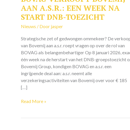
VERKOOPT
AAN A.S.R.: EEN WEEK NA
BOVEMIJ
START DNB-TOEZICHT
AAN
A.S.R.:
Nieuws
/ Door
jasper
EEN
Strategische zet of gedwongen ommekeer? De verkoo
WEEK
van Bovemij aan a.s.r. roept vragen op over de rol van
NA
BOVAG als belangenbehartiger Op 8 januari 2026, exa
START
één week na de herstart van het DNB-groepstoezicht 
DNB-
Bovemij Group, kondigen BOVAG en a.s.r. een
TOEZICHT
ingrijpende deal aan: a.s.r. neemt alle
verzekeringsactiviteiten van Bovemij over voor € 185
[…]
Read More »