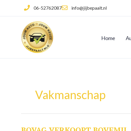
Ga
06-52762087
info@jijbepaalt.nl
naar
de
inhoud
Home
Au
Vakmanschap
BOVAG VERKOOPT BOVEMIJ
BOVAG