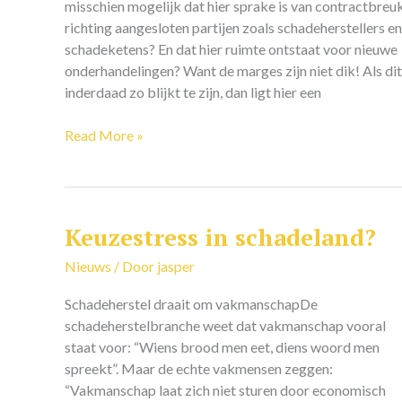
misschien mogelijk dat hier sprake is van contractbreu
richting aangesloten partijen zoals schadeherstellers en
schadeketens? En dat hier ruimte ontstaat voor nieuwe
onderhandelingen? Want de marges zijn niet dik! Als dit
inderdaad zo blijkt te zijn, dan ligt hier een
Read More »
Keuzestress in schadeland?
Keuzestress
in
Nieuws
/ Door
jasper
schadeland?
Schadeherstel draait om vakmanschapDe
schadeherstelbranche weet dat vakmanschap vooral
staat voor: “Wiens brood men eet, diens woord men
spreekt”. Maar de echte vakmensen zeggen:
“Vakmanschap laat zich niet sturen door economisch