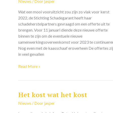
wel
Nieuws
/ Door
jasper
serieus?
Wat een mooi vooruitzicht zou zijn zo vlak voor kerst
2022, de Stichting Schadegarant heeft haar
schadeherstelpartners gevraagd om een offerte uit te
brengen. Voor 11 januari diende deze nieuwe offerte
binnen te zijn om de eventuele nieuwe
samenwerkingsovereenkomst voor 2023 te continuere
Nog even met de kaasschaaf eroverheen De offertes zi
in veel gevallen
Read More »
Het kost wat het kost
Het
kost
Nieuws
/ Door
jasper
wat
het