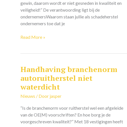
gewin, daarom wordt er niet gesneden in kwaliteit en
veiligheid!” De verantwoording ligt bij de
ondernemersWaarom staan jullie als schadeherstel
ondernemers toe dat je
Read More »
Handhaving branchenorm
Handhaving
branchenorm
autoruitherstel niet
autoruitherstel
waterdicht
niet
waterdicht
Nieuws
/ Door
jasper
“Is de branchenorm voor ruitherstel wel een afgeleide
van de OE(M) voorschriften? En hoe borg je de
voorgeschreven kwaliteit?” Met 18 vestigingen heeft