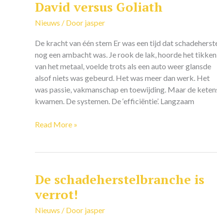
David versus Goliath
David
versus
Nieuws
/ Door
jasper
Goliath
De kracht van één stem Er was een tijd dat schadeherst
nog een ambacht was. Je rook de lak, hoorde het tikken
van het metaal, voelde trots als een auto weer glansde
alsof niets was gebeurd. Het was meer dan werk. Het
was passie, vakmanschap en toewijding. Maar de keten
kwamen. De systemen. De ‘efficiëntie’. Langzaam
Read More »
De schadeherstelbranche is
De
schadeherstelbranche
verrot!
is
Nieuws
/ Door
jasper
verrot!