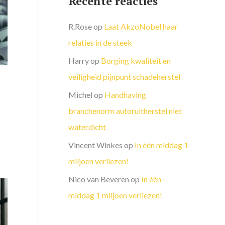
Recente reacties
R.Rose
op
Laat AkzoNobel haar
relaties in de steek
Harry
op
Borging kwaliteit en
veiligheid pijnpunt schadeherstel
Michel
op
Handhaving
branchenorm autoruitherstel niet
waterdicht
Vincent Winkes
op
In één middag 1
miljoen verliezen!
Nico van Beveren
op
In één
middag 1 miljoen verliezen!